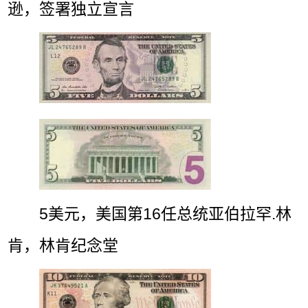
逊，签署独立宣言
5美元，美国第16任总统亚伯拉罕.林
肯，林肯纪念堂