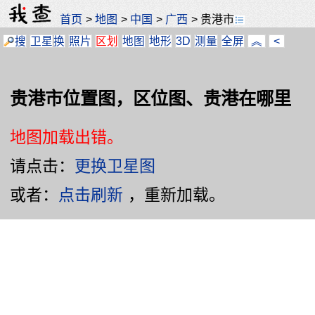
首页
>
地图
>
中国
>
广西
>
贵港市
搜
卫星
换
照片
区划
地图
地形
3D
测量
全屏
︽
<
贵港市位置图，区位图、贵港在哪里
地图加载出错。
请点击：
更换卫星图
或者：
点击刷新
，重新加载。