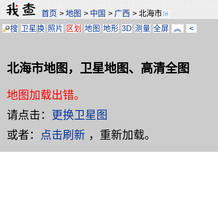
首页
>
地图
>
中国
>
广西
>
北海市
搜
卫星
换
照片
区划
地图
地形
3D
测量
全屏
︽
<
北海市地图，卫星地图、高清全图
地图加载出错。
请点击：
更换卫星图
或者：
点击刷新
，重新加载。