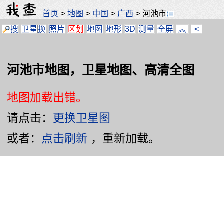
首页
>
地图
>
中国
>
广西
>
河池市
搜
卫星
换
照片
区划
地图
地形
3D
测量
全屏
︽
<
河池市地图，卫星地图、高清全图
地图加载出错。
请点击：
更换卫星图
或者：
点击刷新
，重新加载。