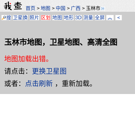
首页
>
地图
>
中国
>
广西
>
玉林市
搜
卫星
换
照片
区划
地图
地形
3D
测量
全屏
︽
<
玉林市地图，卫星地图、高清全图
地图加载出错。
请点击：
更换卫星图
或者：
点击刷新
，重新加载。