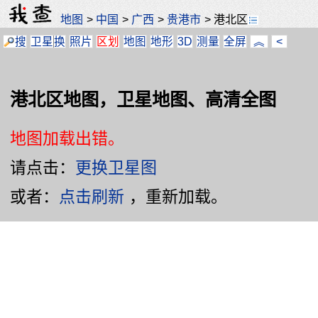
地图
>
中国
>
广西
>
贵港市
>
港北区
搜
卫星
换
照片
区划
地图
地形
3D
测量
全屏
︽
<
港北区地图，卫星地图、高清全图
地图加载出错。
请点击：
更换卫星图
或者：
点击刷新
，重新加载。