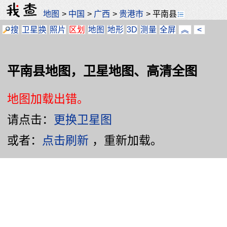
地图
>
中国
>
广西
>
贵港市
>
平南县
搜
卫星
换
照片
区划
地图
地形
3D
测量
全屏
︽
<
平南县地图，卫星地图、高清全图
地图加载出错。
请点击：
更换卫星图
或者：
点击刷新
，重新加载。