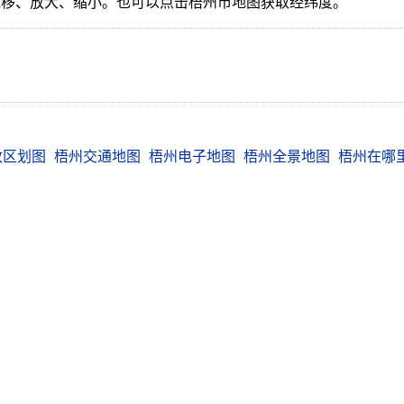
拖移、放大、缩小。也可以点击梧州市地图获取经纬度。
政区划图
梧州交通地图
梧州电子地图
梧州全景地图
梧州在哪
我查网 chl.cn
联系我们 报错 提意见和建议
 © 2007-2026 Wocha Internet Services All Rights Reserved
渝ICP备0900
渝公网安备50010102000620号