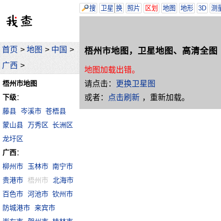
搜
卫星
换
照片
区划
地图
地形
3D
测
首页
>
地图
>
中国
>
梧州市地图，卫星地图、高清全图
广西
>
地图加载出错。
请点击：
更换卫星图
梧州市地图
或者：
点击刷新
，重新加载。
下级
：
藤县
岑溪市
苍梧县
蒙山县
万秀区
长洲区
龙圩区
广西
：
柳州市
玉林市
南宁市
贵港市
梧州市
北海市
百色市
河池市
钦州市
防城港市
来宾市