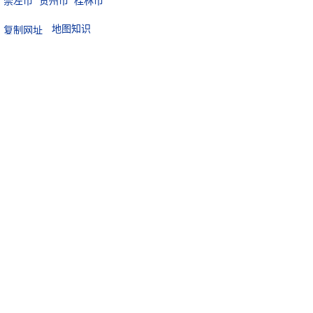
崇左市
贺州市
桂林市
地图知识