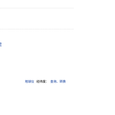
里
地球仪
经纬度：
查询、转换
4988号-13