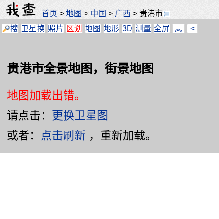
首页
>
地图
>
中国
>
广西
>
贵港市
搜
卫星
换
照片
区划
地图
地形
3D
测量
全屏
︽
<
贵港市全景地图，街景地图
地图加载出错。
请点击：
更换卫星图
或者：
点击刷新
，重新加载。