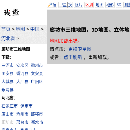
搜
卫星
换
照片
区划
地图
地形
3D
测
首页
>
地图
>
中国
>
廊坊市三维地图，3D地图、立体地
河北省
>
地图加载出错。
请点击：
更换卫星图
廊坊市三维地图
或者：
点击刷新
，重新加载。
下级
：
三河市
安次区
霸州市
固安县
香河县
文安县
大城县
大厂县
广阳区
永清县
河北省
：
石家庄市
保定市
唐山市
沧州市
邯郸市
廊坊市
邢台市
衡水市