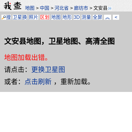
地图
>
中国
>
河北省
>
廊坊市
>
文安县
搜
卫星
换
照片
区划
地图
地形
3D
测量
全屏
︽
<
文安县地图，卫星地图、高清全图
地图加载出错。
请点击：
更换卫星图
或者：
点击刷新
，重新加载。