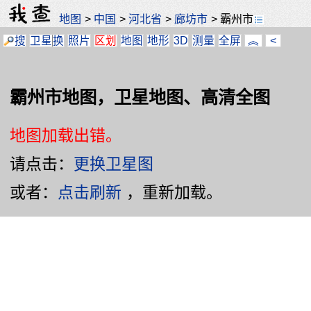
地图
>
中国
>
河北省
>
廊坊市
>
霸州市
搜
卫星
换
照片
区划
地图
地形
3D
测量
全屏
︽
<
霸州市地图，卫星地图、高清全图
地图加载出错。
请点击：
更换卫星图
或者：
点击刷新
，重新加载。