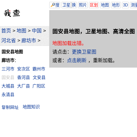
搜
卫星
换
照片
区划
地图
地形
3D
测
首页
>
地图
>
中国
>
固安县地图，卫星地图、高清全图
河北省
>
廊坊市
>
地图加载出错。
请点击：
更换卫星图
固安县地图
或者：
点击刷新
，重新加载。
廊坊市
：
三河市
安次区
霸州市
固安县
香河县
文安县
大城县
大厂县
广阳区
永清县
地图知识