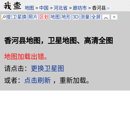
地图
>
中国
>
河北省
>
廊坊市
>
香河县
搜
卫星
换
照片
区划
地图
地形
3D
测量
全屏
︽
<
香河县地图，卫星地图、高清全图
地图加载出错。
请点击：
更换卫星图
或者：
点击刷新
，重新加载。