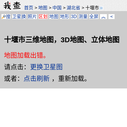
首页
>
地图
>
中国
>
湖北省
>
十堰市
搜
卫星
换
照片
区划
地图
地形
3D
测量
全屏
︽
<
十堰市三维地图，3D地图、立体地图
地图加载出错。
请点击：
更换卫星图
或者：
点击刷新
，重新加载。