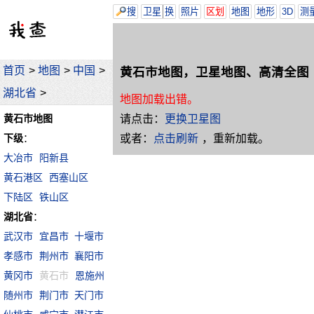
搜
卫星
换
照片
区划
地图
地形
3D
测
首页
>
地图
>
中国
>
黄石市地图，卫星地图、高清全图
湖北省
>
地图加载出错。
请点击：
更换卫星图
黄石市地图
或者：
点击刷新
，重新加载。
下级
：
大冶市
阳新县
黄石港区
西塞山区
下陆区
铁山区
湖北省
：
武汉市
宜昌市
十堰市
孝感市
荆州市
襄阳市
黄冈市
黄石市
恩施州
随州市
荆门市
天门市