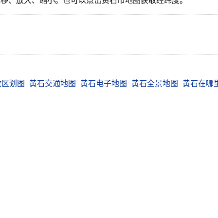
拖移、放大、缩小。也可以点击黄石市地图获取经纬度。
政区划图
黄石交通地图
黄石电子地图
黄石全景地图
黄石在哪
我查网 chl.cn
联系我们 报错 提意见和建议
 © 2007-2026 Wocha Internet Services All Rights Reserved
渝ICP备0900
渝公网安备50010102000620号