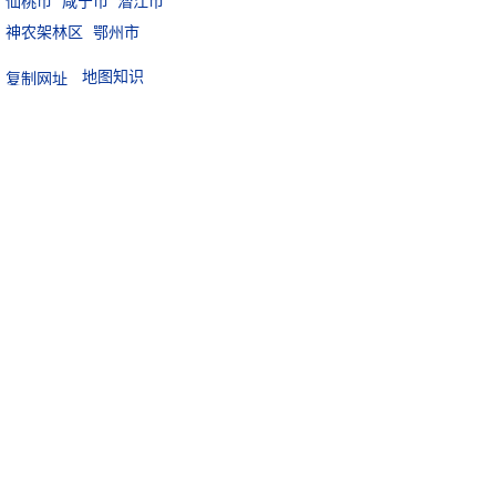
仙桃市
咸宁市
潜江市
神农架林区
鄂州市
地图知识