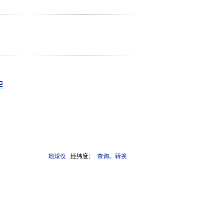
里
地球仪
经纬度：
查询、转换
4988号-13