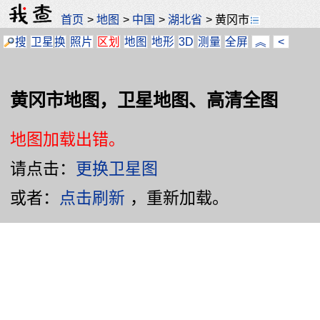
首页
>
地图
>
中国
>
湖北省
>
黄冈市
搜
卫星
换
照片
区划
地图
地形
3D
测量
全屏
︽
<
黄冈市地图，卫星地图、高清全图
地图加载出错。
请点击：
更换卫星图
或者：
点击刷新
，重新加载。