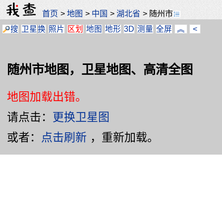
首页
>
地图
>
中国
>
湖北省
>
随州市
搜
卫星
换
照片
区划
地图
地形
3D
测量
全屏
︽
<
随州市地图，卫星地图、高清全图
地图加载出错。
请点击：
更换卫星图
或者：
点击刷新
，重新加载。