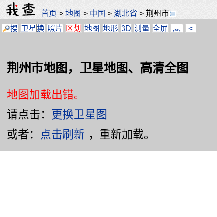
首页
>
地图
>
中国
>
湖北省
>
荆州市
搜
卫星
换
照片
区划
地图
地形
3D
测量
全屏
︽
<
荆州市地图，卫星地图、高清全图
地图加载出错。
请点击：
更换卫星图
或者：
点击刷新
，重新加载。