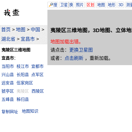
搜
卫星
换
照片
区划
地图
地形
3D
测
首页
>
地图
>
中国
>
夷陵区三维地图，3D地图、立体地
湖北省
>
宜昌市
>
地图加载出错。
请点击：
更换卫星图
夷陵区三维地图
或者：
点击刷新
，重新加载。
宜昌市
：
当阳市
枝江市
宜都市
兴山县
长阳县
点军区
远安县
伍家岗区
猇亭区
夷陵区
西陵区
五峰县
秭归县
地图知识