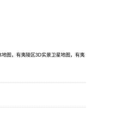
体地图，有夷陵区3D实景卫星地图，有夷
。