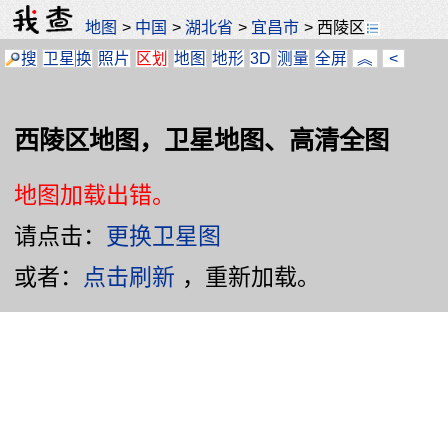
地图
>
中国
>
湖北省
>
宜昌市
>
西陵区
搜
卫星
换
照片
区划
地图
地形
3D
测量
全屏
︽
<
西陵区地图，卫星地图、高清全图
地图加载出错。
请点击：
更换卫星图
或者：
点击刷新
，重新加载。