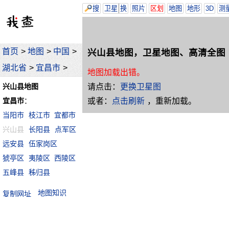
搜
卫星
换
照片
区划
地图
地形
3D
测
首页
>
地图
>
中国
>
兴山县地图，卫星地图、高清全图
湖北省
>
宜昌市
>
地图加载出错。
请点击：
更换卫星图
兴山县地图
或者：
点击刷新
，重新加载。
宜昌市
：
当阳市
枝江市
宜都市
兴山县
长阳县
点军区
远安县
伍家岗区
猇亭区
夷陵区
西陵区
五峰县
秭归县
地图知识