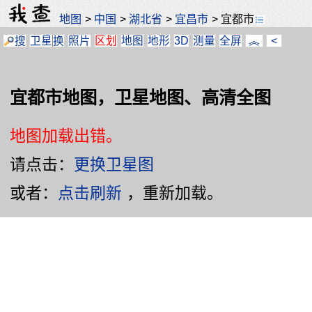
地图
>
中国
>
湖北省
>
宜昌市
>
宜都市
搜
卫星
换
照片
区划
地图
地形
3D
测量
全屏
︽
<
宜都市地图，卫星地图、高清全图
地图加载出错。
请点击：
更换卫星图
或者：
点击刷新
，重新加载。