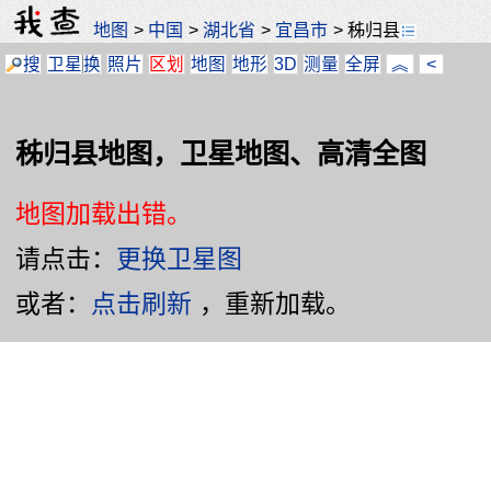
地图
>
中国
>
湖北省
>
宜昌市
>
秭归县
搜
卫星
换
照片
区划
地图
地形
3D
测量
全屏
︽
<
秭归县地图，卫星地图、高清全图
地图加载出错。
请点击：
更换卫星图
或者：
点击刷新
，重新加载。