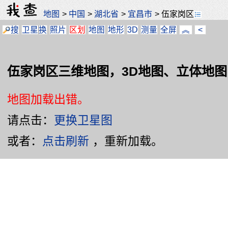
地图
>
中国
>
湖北省
>
宜昌市
>
伍家岗区
搜
卫星
换
照片
区划
地图
地形
3D
测量
全屏
︽
<
伍家岗区三维地图，3D地图、立体地图
地图加载出错。
请点击：
更换卫星图
或者：
点击刷新
，重新加载。