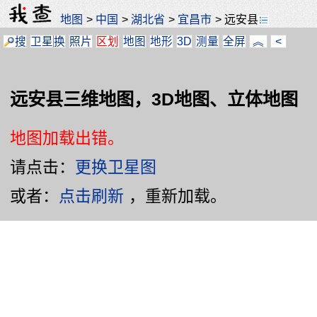
地图
>
中国
>
湖北省
>
宜昌市
>
远安县
搜
卫星
换
照片
区划
地图
地形
3D
测量
全屏
︽
<
远安县三维地图，3D地图、立体地图
地图加载出错。
请点击：
更换卫星图
或者：
点击刷新
，重新加载。