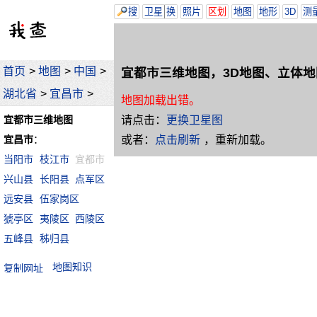
搜
卫星
换
照片
区划
地图
地形
3D
测
首页
>
地图
>
中国
>
宜都市三维地图，3D地图、立体地
湖北省
>
宜昌市
>
地图加载出错。
请点击：
更换卫星图
宜都市三维地图
或者：
点击刷新
，重新加载。
宜昌市
：
当阳市
枝江市
宜都市
兴山县
长阳县
点军区
远安县
伍家岗区
猇亭区
夷陵区
西陵区
五峰县
秭归县
地图知识