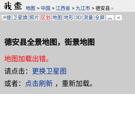
地图
>
中国
>
江西省
>
九江市
>
德安县
搜
卫星
换
照片
区划
地图
地形
3D
测量
全屏
︽
<
德安县全景地图，街景地图
地图加载出错。
请点击：
更换卫星图
或者：
点击刷新
，重新加载。