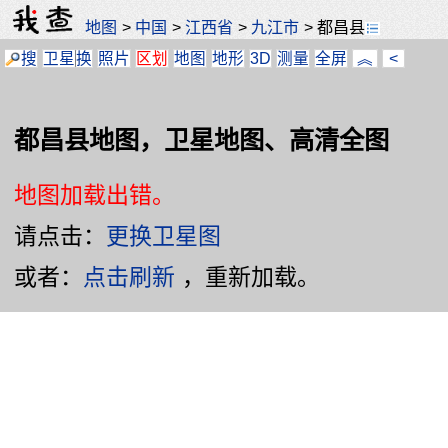
地图
>
中国
>
江西省
>
九江市
>
都昌县
搜
卫星
换
照片
区划
地图
地形
3D
测量
全屏
︽
<
都昌县地图，卫星地图、高清全图
地图加载出错。
请点击：
更换卫星图
或者：
点击刷新
，重新加载。