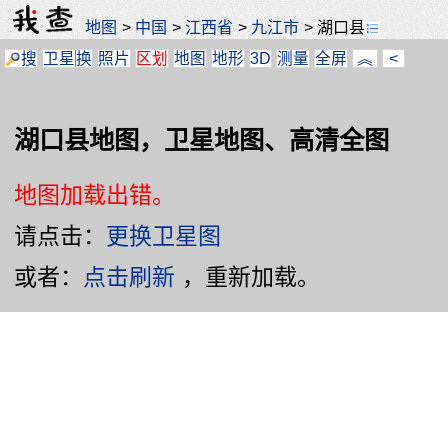
地图
>
中国
>
江西省
>
九江市
>
湖口县
搜
卫星
换
照片
区划
地图
地形
3D
测量
全屏
︽
<
湖口县地图，卫星地图、高清全图
地图加载出错。
请点击：
更换卫星图
或者：
点击刷新
，重新加载。