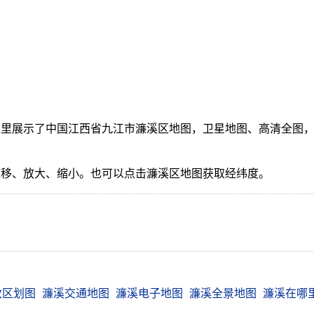
里展示了中国江西省九江市濂溪区地图，卫星地图、高清全图，
。
拖移、放大、缩小。也可以点击濂溪区地图获取经纬度。
政区划图
濂溪交通地图
濂溪电子地图
濂溪全景地图
濂溪在哪