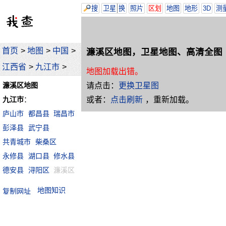
搜
卫星
换
照片
区划
地图
地形
3D
测
首页
>
地图
>
中国
>
濂溪区地图，卫星地图、高清全图
江西省
>
九江市
>
地图加载出错。
请点击：
更换卫星图
濂溪区地图
或者：
点击刷新
，重新加载。
九江市
：
庐山市
都昌县
瑞昌市
彭泽县
武宁县
共青城市
柴桑区
永修县
湖口县
修水县
德安县
浔阳区
濂溪区
地图知识