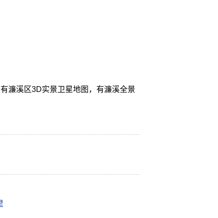
有濂溪区3D实景卫星地图，有濂溪全景
里