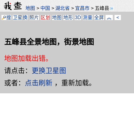
地图
>
中国
>
湖北省
>
宜昌市
>
五峰县
搜
卫星
换
照片
区划
地图
地形
3D
测量
全屏
︽
<
五峰县全景地图，街景地图
地图加载出错。
请点击：
更换卫星图
或者：
点击刷新
，重新加载。