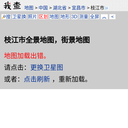
地图
>
中国
>
湖北省
>
宜昌市
>
枝江市
搜
卫星
换
照片
区划
地图
地形
3D
测量
全屏
︽
<
枝江市全景地图，街景地图
地图加载出错。
请点击：
更换卫星图
或者：
点击刷新
，重新加载。