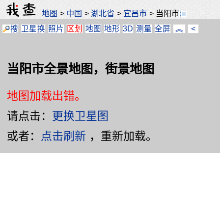
地图
>
中国
>
湖北省
>
宜昌市
>
当阳市
搜
卫星
换
照片
区划
地图
地形
3D
测量
全屏
︽
<
当阳市全景地图，街景地图
地图加载出错。
请点击：
更换卫星图
或者：
点击刷新
，重新加载。