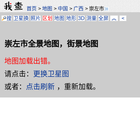
首页
>
地图
>
中国
>
广西
>
崇左市
搜
卫星
换
照片
区划
地图
地形
3D
测量
全屏
︽
<
崇左市全景地图，街景地图
地图加载出错。
请点击：
更换卫星图
或者：
点击刷新
，重新加载。