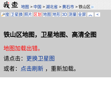
地图
>
中国
>
湖北省
>
黄石市
>
铁山区
搜
卫星
换
照片
区划
地图
地形
3D
测量
全屏
︽
<
铁山区地图，卫星地图、高清全图
地图加载出错。
请点击：
更换卫星图
或者：
点击刷新
，重新加载。