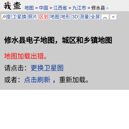
地图
>
中国
>
江西省
>
九江市
>
修水县
搜
卫星
换
照片
区划
地图
地形
3D
测量
全屏
︽
<
修水县电子地图，城区和乡镇地图
地图加载出错。
请点击：
更换卫星图
或者：
点击刷新
，重新加载。