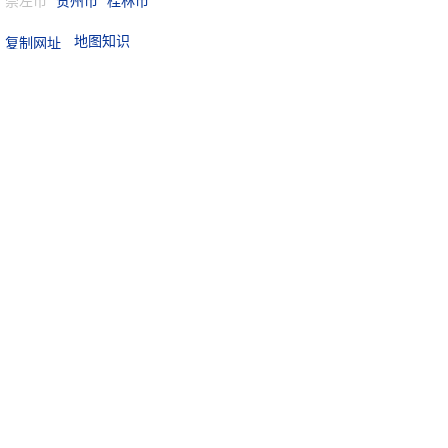
崇左市
贺州市
桂林市
地图知识