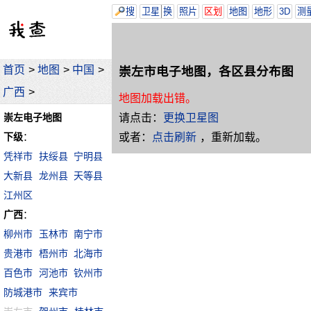
搜
卫星
换
照片
区划
地图
地形
3D
测
首页
>
地图
>
中国
>
崇左市电子地图，各区县分布图
广西
>
地图加载出错。
请点击：
更换卫星图
崇左电子地图
或者：
点击刷新
，重新加载。
下级
：
凭祥市
扶绥县
宁明县
大新县
龙州县
天等县
江州区
广西
：
柳州市
玉林市
南宁市
贵港市
梧州市
北海市
百色市
河池市
钦州市
防城港市
来宾市