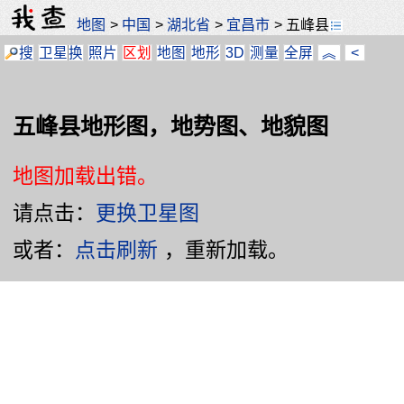
地图
>
中国
>
湖北省
>
宜昌市
>
五峰县
搜
卫星
换
照片
区划
地图
地形
3D
测量
全屏
︽
<
五峰县地形图，地势图、地貌图
地图加载出错。
请点击：
更换卫星图
或者：
点击刷新
，重新加载。