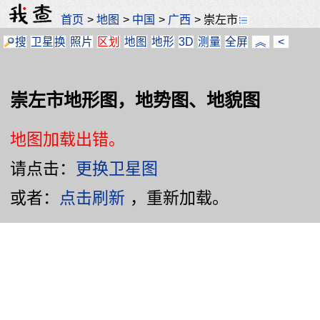
首页
>
地图
>
中国
>
广西
>
崇左市
搜
卫星
换
照片
区划
地图
地形
3D
测量
全屏
︽
<
崇左市地形图，地势图、地貌图
地图加载出错。
请点击：
更换卫星图
或者：
点击刷新
，重新加载。