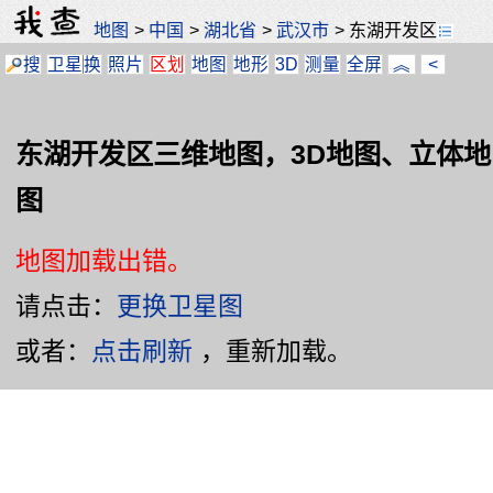
地图
>
中国
>
湖北省
>
武汉市
>
东湖开发区
搜
卫星
换
照片
区划
地图
地形
3D
测量
全屏
︽
<
东湖开发区三维地图，3D地图、立体地
图
地图加载出错。
请点击：
更换卫星图
或者：
点击刷新
，重新加载。