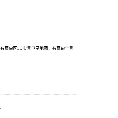
有蔡甸区3D实景卫星地图，有蔡甸全景
里