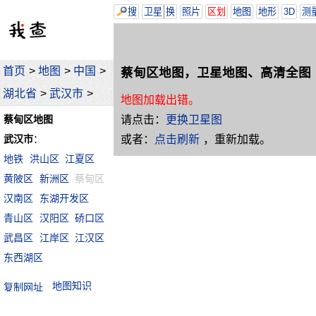
搜
卫星
换
照片
区划
地图
地形
3D
测
首页
>
地图
>
中国
>
蔡甸区地图，卫星地图、高清全图
湖北省
>
武汉市
>
地图加载出错。
请点击：
更换卫星图
蔡甸区地图
或者：
点击刷新
，重新加载。
武汉市
：
地铁
洪山区
江夏区
黄陂区
新洲区
蔡甸区
汉南区
东湖开发区
青山区
汉阳区
硚口区
武昌区
江岸区
江汉区
东西湖区
地图知识