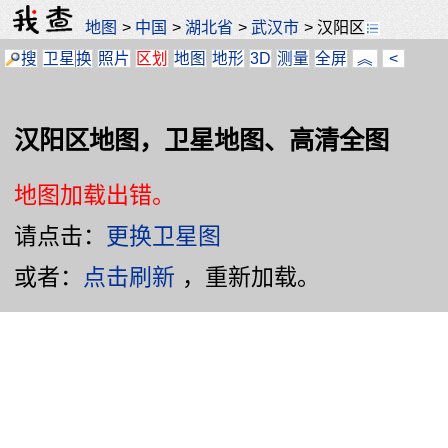
地图
>
中国
>
湖北省
>
武汉市
>
汉阳区
搜
卫星
换
照片
区划
地图
地形
3D
测量
全屏
︽
<
汉阳区地图，卫星地图、高清全图
地图加载出错。
请点击：
更换卫星图
或者：
点击刷新
，重新加载。