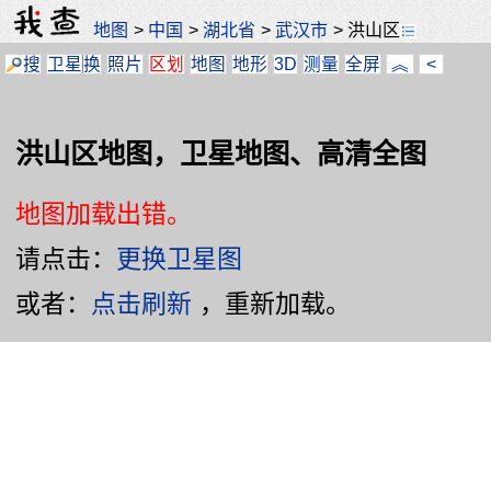
地图
>
中国
>
湖北省
>
武汉市
>
洪山区
搜
卫星
换
照片
区划
地图
地形
3D
测量
全屏
︽
<
洪山区地图，卫星地图、高清全图
地图加载出错。
请点击：
更换卫星图
或者：
点击刷新
，重新加载。