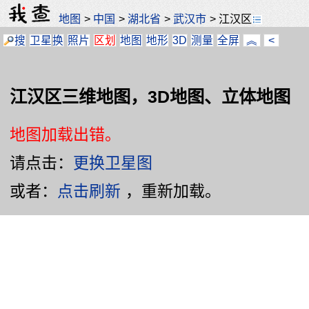
地图
>
中国
>
湖北省
>
武汉市
>
江汉区
搜
卫星
换
照片
区划
地图
地形
3D
测量
全屏
︽
<
江汉区三维地图，3D地图、立体地图
地图加载出错。
请点击：
更换卫星图
或者：
点击刷新
，重新加载。