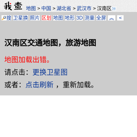
地图
>
中国
>
湖北省
>
武汉市
>
汉南区
搜
卫星
换
照片
区划
地图
地形
3D
测量
全屏
︽
<
汉南区交通地图，旅游地图
地图加载出错。
请点击：
更换卫星图
或者：
点击刷新
，重新加载。