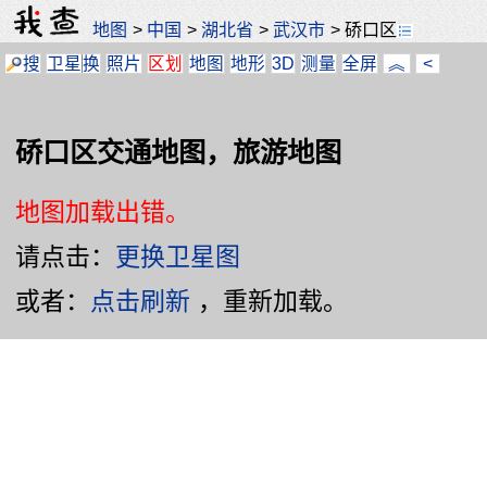
地图
>
中国
>
湖北省
>
武汉市
>
硚口区
搜
卫星
换
照片
区划
地图
地形
3D
测量
全屏
︽
<
硚口区交通地图，旅游地图
地图加载出错。
请点击：
更换卫星图
或者：
点击刷新
，重新加载。