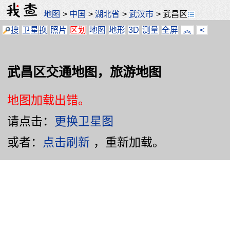
地图
>
中国
>
湖北省
>
武汉市
>
武昌区
搜
卫星
换
照片
区划
地图
地形
3D
测量
全屏
︽
<
武昌区交通地图，旅游地图
地图加载出错。
请点击：
更换卫星图
或者：
点击刷新
，重新加载。