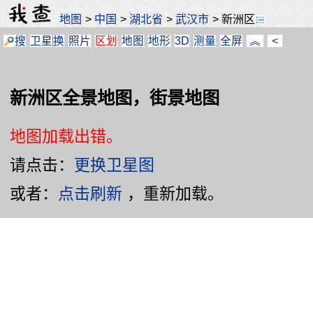
地图
>
中国
>
湖北省
>
武汉市
>
新洲区
搜
卫星
换
照片
区划
地图
地形
3D
测量
全屏
︽
<
新洲区全景地图，街景地图
地图加载出错。
请点击：
更换卫星图
或者：
点击刷新
，重新加载。