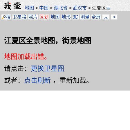
地图
>
中国
>
湖北省
>
武汉市
>
江夏区
搜
卫星
换
照片
区划
地图
地形
3D
测量
全屏
︽
<
江夏区全景地图，街景地图
地图加载出错。
请点击：
更换卫星图
或者：
点击刷新
，重新加载。